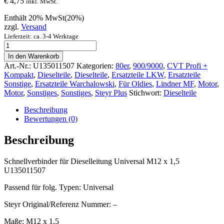
€
4,75
inkl. MwSt.
Enthält 20% MwSt(20%)
zzgl.
Versand
Lieferzeit: ca. 3-4 Werktage
Schnellverbinder
für
In den Warenkorb
Dieselleitung
Art.-Nr.:
U135011507
Kategorien:
80er
,
900/9000
,
CVT Profi +
Universal
Kompakt
,
Dieselteile
,
Dieselteile
,
Ersatzteile LKW
,
Ersatzteile
M12
Sonstige
,
Ersatzteile Warchalowski
,
Für Oldies
,
Lindner MF
,
Motor
,
x
Motor
,
Sonstiges
,
Sonstiges
,
Steyr Plus
Stichwort:
Dieselteile
1,5
U135011507
Beschreibung
quantity
Bewertungen (0)
Beschreibung
Schnellverbinder für Dieselleitung Universal M12 x 1,5
U135011507
Passend für folg. Typen: Universal
Steyr Original/Referenz Nummer: –
Maße: M12 x 1,5