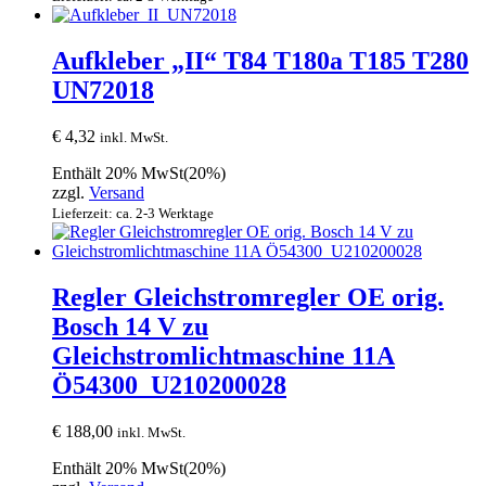
Aufkleber „II“ T84 T180a T185 T280
UN72018
€
4,32
inkl. MwSt.
Enthält 20% MwSt(20%)
zzgl.
Versand
Lieferzeit: ca. 2-3 Werktage
Regler Gleichstromregler OE orig.
Bosch 14 V zu
Gleichstromlichtmaschine 11A
Ö54300_U210200028
€
188,00
inkl. MwSt.
Enthält 20% MwSt(20%)