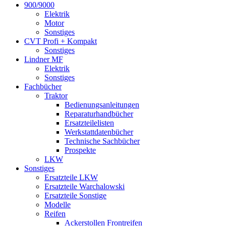
900/9000
Elektrik
Motor
Sonstiges
CVT Profi + Kompakt
Sonstiges
Lindner MF
Elektrik
Sonstiges
Fachbücher
Traktor
Bedienungsanleitungen
Reparaturhandbücher
Ersatzteilelisten
Werkstattdatenbücher
Technische Sachbücher
Prospekte
LKW
Sonstiges
Ersatzteile LKW
Ersatzteile Warchalowski
Ersatzteile Sonstige
Modelle
Reifen
Ackerstollen Frontreifen