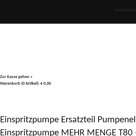
Startseite
M
Für Oldies
Plus
80er
900/90
Zur Kasse gehen »
Warenkorb (0 Artikel):
€
0,00
Einspritzpumpe Ersatzteil Pumpen
Einspritzpumpe MEHR MENGE T80 