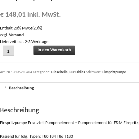
€
148,01
inkl. MwSt.
Enthält 20% MwSt(20%)
zzgl.
Versand
Lieferzeit: ca. 2-3 Werktage
Einspritzpumpe Ersatzteil Pumpenelement - Pumpenelement für F&M Einspri
In den Warenkorb
Art.-Nr.:
U135210404
Kategorien:
Dieselteile
,
Für Oldies
Stichwort:
Einspritzpumpe
Beschreibung
Beschreibung
Einspritzpumpe Ersatzteil Pumpenelement – Pumpenelement für F&M Einsp
Passend für folg. Typen: T80 T84 T86 T180