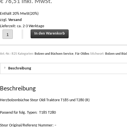
€
76,51
inkl. MwSt.
Enthält 20% MwSt(20%)
zzgl.
Versand
Lieferzeit: ca. 2-3 Werktage
Herzbolzenbüchse Steyr Oldi Traktore T185 und T280 (R) quantity
In den Warenkorb
Art.-Nr.:
R25
Kategorien:
Bolzen und Büchsen Service
,
Für Oldies
Stichwort:
Bolzen und Büc
Beschreibung
Beschreibung
Herzbolzenbüchse Steyr Oldi Traktore T185 und T280 (R)
Passend für folg. Typen: T185 T280
Steyr Original/Referenz Nummer: –