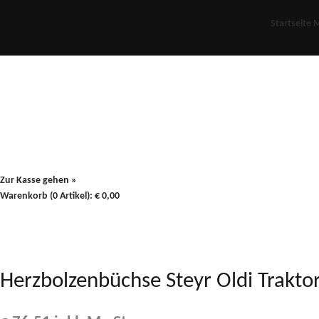
Startseite
M
Für Oldies
Plus
80er
900/90
Zur Kasse gehen »
Warenkorb (0 Artikel):
€
0,00
Herzbolzenbüchse Steyr Oldi Trakto