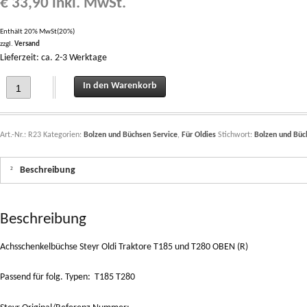
€
33,90
inkl. MwSt.
Enthält 20% MwSt(20%)
zzgl.
Versand
Lieferzeit: ca. 2-3 Werktage
Achsschenkelbüchse Steyr Oldi Traktore T185 und T280 OBEN (R) quantity
In den Warenkorb
Art.-Nr.:
R23
Kategorien:
Bolzen und Büchsen Service
,
Für Oldies
Stichwort:
Bolzen und Büc
Beschreibung
Beschreibung
Achsschenkelbüchse Steyr Oldi Traktore T185 und T280 OBEN (R)
Passend für folg. Typen: T185 T280