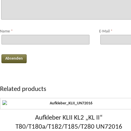
Name
*
E-Mail
*
Related products
Aufkleber KLII KL2 „KL II“
T80/T180a/T182/T185/T280 UN72016