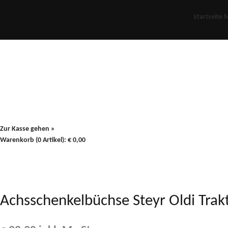
Startseite
M
Für Oldies
Plus
80er
900/90
Zur Kasse gehen »
Warenkorb (0 Artikel):
€
0,00
Achsschenkelbüchse Steyr Oldi Tra