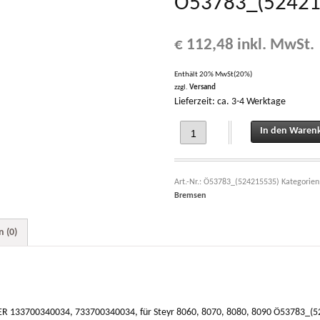
Ö53783_(52421
€
112,48
inkl. MwSt.
Enthält 20% MwSt(20%)
zzgl.
Versand
Lieferzeit: ca. 3-4 Werktage
RADBREMSZYLINDER ZU STEYR, LINDN
In den Waren
Art.-Nr.:
Ö53783_(524215535)
Kategorien
Bremsen
 (0)
133700340034, 733700340034, für Steyr 8060, 8070, 8080, 8090 Ö53783_(5