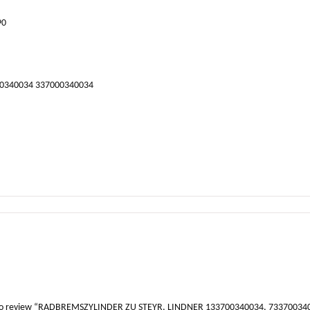
90
700340034 337000340034
t to review “RADBREMSZYLINDER ZU STEYR, LINDNER 133700340034, 73370034003