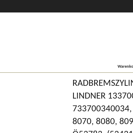
CVT Profi +
80er
900/9000
Lindner MF
Kompakt
Warenkor
RADBREMSZYLIN
LINDNER 13370
733700340034, f
8070, 8080, 80