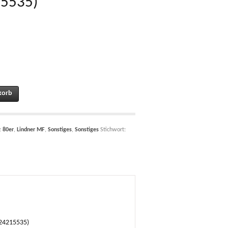
5535)
ER 133700340034, 733700340034, für Steyr 8060, 8070, 8080, 8090 Ö53783
korb
:
80er
,
Lindner MF
,
Sonstiges
,
Sonstiges
Stichwort:
24215535)