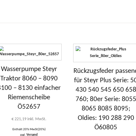
Wasserpumpe Steyr
Rückzugsfeder passen
Traktor 8060 – 8090
für Steyr Plus Serie: 5
8100 – 8130 einfacher
430 540 545 650 65
Riemenscheibe
760; 80er Serie: 805
Ö52657
8065 8085 8095;
Oldies: 190 288 290
€
221,19
inkl. MwSt.
Ö60805
Enthält 20% MwSt(20%)
zzgl.
Versand