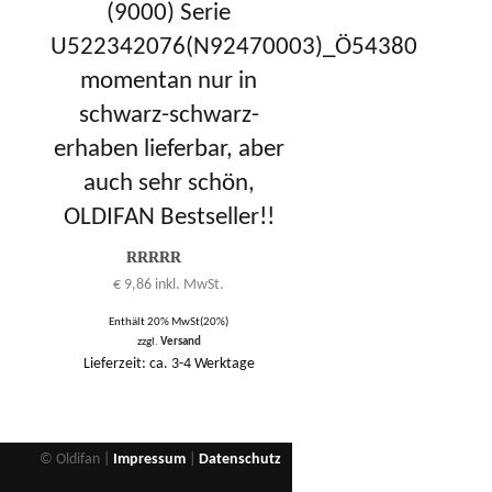
(9000) Serie
U522342076(N92470003)_Ö54380
momentan nur in
schwarz-schwarz-
erhaben lieferbar, aber
auch sehr schön,
OLDIFAN Bestseller!!
Bewertung
€
9,86
inkl. MwSt.
4.00
von
1 bis 5
Enthält 20% MwSt(20%)
zzgl.
Versand
Lieferzeit: ca. 3-4 Werktage
© Oldifan |
Impressum
|
Datenschutz