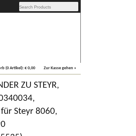
Fachbücher
Sonstiges
b (0 Artikel):
€
0,00
Zur Kasse gehen »
DER ZU STEYR,
0340034,
ür Steyr 8060,
90