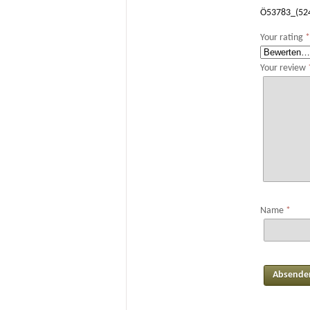
Ö53783_(52
Your rating
Your review
Name
*