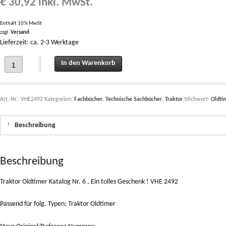
€
30,92
inkl. MwSt.
Enthält 10% MwSt
zzgl.
Versand
Lieferzeit: ca. 2-3 Werktage
Traktor Oldtimer Katalog Nr. 6 , Ein tolles Geschenk ! VHE 2492 quantity
In den Warenkorb
Art.-Nr.:
VHE2492
Kategorien:
Fachbücher
,
Technische Sachbücher
,
Traktor
Stichwort:
Oldti
Beschreibung
Beschreibung
Traktor Oldtimer Katalog Nr. 6 , Ein tolles Geschenk ! VHE 2492
Passend für folg. Typen: Traktor Oldtimer