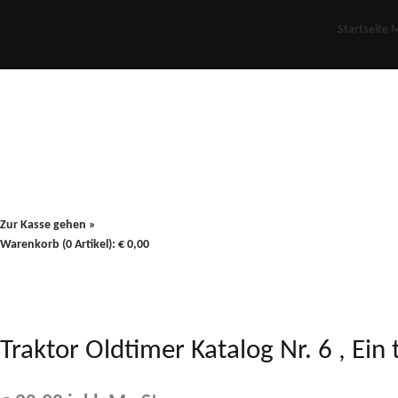
Startseite
M
Für Oldies
Plus
80er
900/90
Zur Kasse gehen »
Warenkorb (0 Artikel):
€
0,00
Traktor Oldtimer Katalog Nr. 6 , Ein