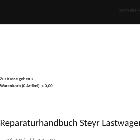
Startseite
M
Für Oldies
Plus
80er
900/90
Zur Kasse gehen »
Warenkorb (0 Artikel):
€
0,00
Reparaturhandbuch Steyr Lastwage