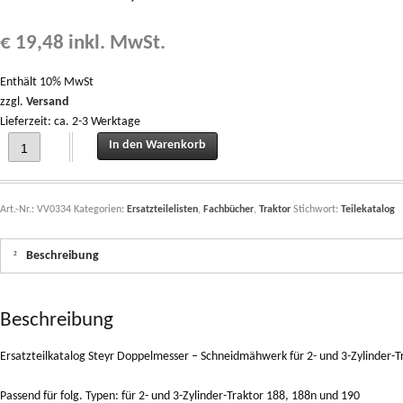
€
19,48
inkl. MwSt.
Enthält 10% MwSt
zzgl.
Versand
Lieferzeit: ca. 2-3 Werktage
Ersatzteilkatalog Steyr Doppelmesser - Schneidmähwerk für 2- und 3-Zylinder-T
In den Warenkorb
Art.-Nr.:
VV0334
Kategorien:
Ersatzteilelisten
,
Fachbücher
,
Traktor
Stichwort:
Teilekatalog
Beschreibung
Beschreibung
Ersatzteilkatalog Steyr Doppelmesser – Schneidmähwerk für 2- und 3-Zylinder-T
Passend für folg. Typen: für 2- und 3-Zylinder-Traktor 188, 188n und 190