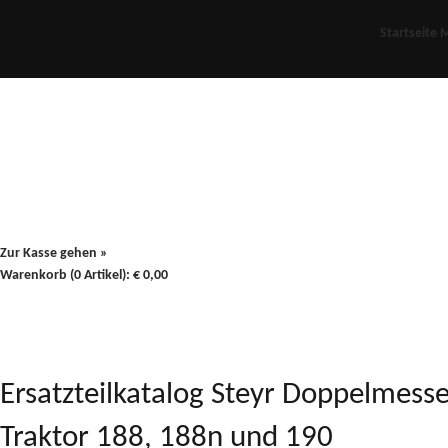
Startseite
M
Für Oldies
Plus
80er
900/90
Zur Kasse gehen »
Warenkorb (0 Artikel):
€
0,00
Ersatzteilkatalog Steyr Doppelmess
Traktor 188, 188n und 190