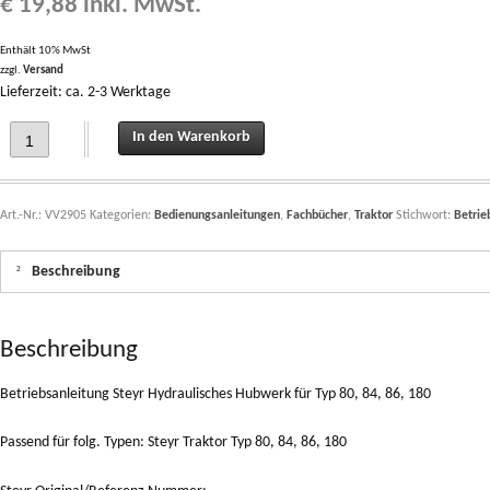
€
19,88
inkl. MwSt.
Enthält 10% MwSt
zzgl.
Versand
Lieferzeit: ca. 2-3 Werktage
Betriebsanleitung Steyr Hydraulisches Hubwerk für Typ 80, 84, 86, 180 quantity
In den Warenkorb
Art.-Nr.:
VV2905
Kategorien:
Bedienungsanleitungen
,
Fachbücher
,
Traktor
Stichwort:
Betrie
Beschreibung
Beschreibung
Betriebsanleitung Steyr Hydraulisches Hubwerk für Typ 80, 84, 86, 180
Passend für folg. Typen: Steyr Traktor Typ 80, 84, 86, 180