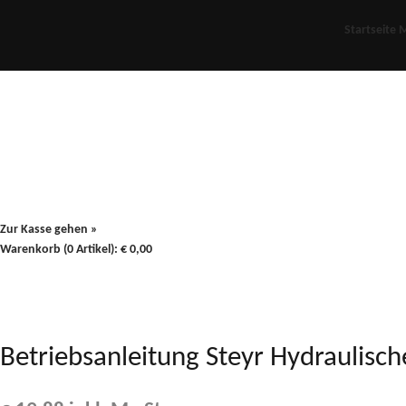
Startseite
M
Für Oldies
Plus
80er
900/90
Zur Kasse gehen »
Warenkorb (0 Artikel):
€
0,00
Betriebsanleitung Steyr Hydraulisch