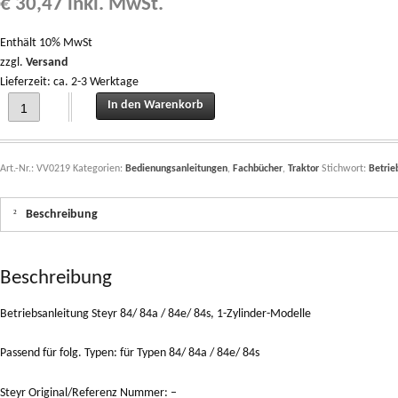
€
30,47
inkl. MwSt.
Enthält 10% MwSt
zzgl.
Versand
Lieferzeit: ca. 2-3 Werktage
Betriebsanleitung Steyr 84/ 84a / 84e/ 84s, 1-Zylinder-Modelle quantity
In den Warenkorb
Art.-Nr.:
VV0219
Kategorien:
Bedienungsanleitungen
,
Fachbücher
,
Traktor
Stichwort:
Betrie
Beschreibung
Beschreibung
Betriebsanleitung Steyr 84/ 84a / 84e/ 84s, 1-Zylinder-Modelle
Passend für folg. Typen: für Typen 84/ 84a / 84e/ 84s
Steyr Original/Referenz Nummer: –