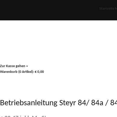
Startseite
M
Für Oldies
Plus
80er
900/90
Zur Kasse gehen »
Warenkorb (0 Artikel):
€
0,00
Betriebsanleitung Steyr 84/ 84a / 8