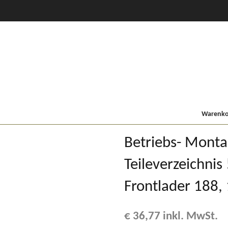
CVT Profi +
80er
900/9000
Lindner MF
Kompakt
Warenkor
Betriebs- Mont
Teileverzeichnis 
Frontlader 188,
€
36,77
inkl. MwSt.