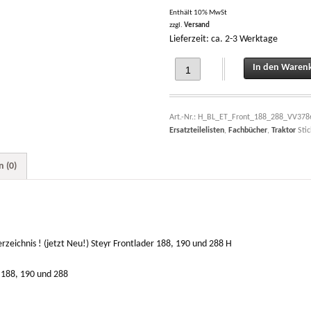
Enthält 10% MwSt
zzgl.
Versand
Lieferzeit: ca. 2-3 Werktage
Betriebs- Montageanleitung UND Teil
In den Waren
Art.-Nr.:
H_BL_ET_Front_188_288_VV378
Ersatzteilelisten
,
Fachbücher
,
Traktor
Sti
 (0)
zeichnis ! (jetzt Neu!) Steyr Frontlader 188, 190 und 288 H
r 188, 190 und 288