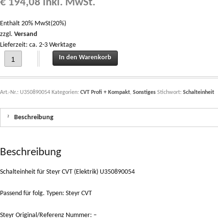
€
194,08
inkl. MwSt.
Enthält 20% MwSt(20%)
zzgl.
Versand
Lieferzeit: ca. 2-3 Werktage
Schalteinheit für Steyr CVT (Elektrik) U350890054 quantity
In den Warenkorb
Art.-Nr.:
U350890054
Kategorien:
CVT Profi + Kompakt
,
Sonstiges
Stichwort:
Schalteinheit
Beschreibung
Beschreibung
Schalteinheit für Steyr CVT (Elektrik) U350890054
Passend für folg. Typen: Steyr CVT
Steyr Original/Referenz Nummer: –