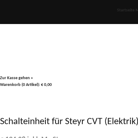
Startseite
M
Für Oldies
Plus
80er
900/90
Zur Kasse gehen »
Warenkorb (0 Artikel):
€
0,00
Schalteinheit für Steyr CVT (Elektr