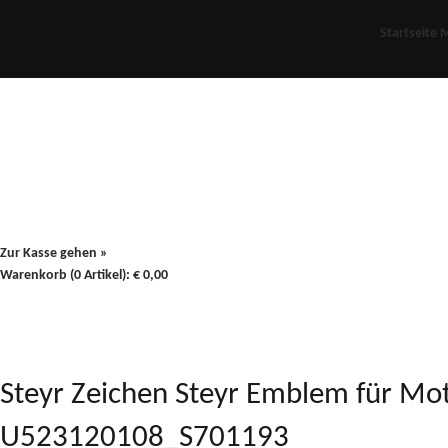
Startseite
M
Für Oldies
Plus
80er
900/90
Zur Kasse gehen »
Warenkorb (0 Artikel):
€
0,00
Steyr Zeichen Steyr Emblem für Mot
U523120108_S701193