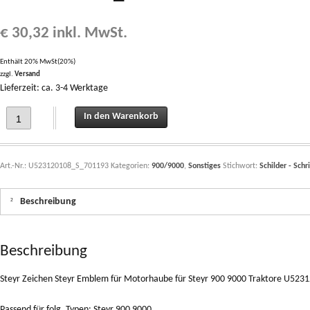
€
30,32
inkl. MwSt.
Enthält 20% MwSt(20%)
zzgl.
Versand
Lieferzeit: ca. 3-4 Werktage
Steyr Zeichen Steyr Emblem für Motorhaube für Steyr 900 9000 Traktore U523
In den Warenkorb
Art.-Nr.:
U523120108_S_701193
Kategorien:
900/9000
,
Sonstiges
Stichwort:
Schilder - Schr
Beschreibung
Beschreibung
Steyr Zeichen Steyr Emblem für Motorhaube für Steyr 900 9000 Traktore U52
Passend für folg. Typen: Steyr 900 9000