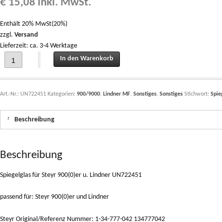
€
15,08
inkl. MwSt.
Enthält 20% MwSt(20%)
zzgl.
Versand
Lieferzeit: ca. 3-4 Werktage
Spiegelglas für Steyr 900(0)er u. Lindner UN722451 quantity
In den Warenkorb
Art.-Nr.:
UN722451
Kategorien:
900/9000
,
Lindner MF
,
Sonstiges
,
Sonstiges
Stichwort:
Spie
Beschreibung
Beschreibung
Spiegelglas für Steyr 900(0)er u. Lindner UN722451
passend für: Steyr 900(0)er und Lindner
Steyr Original/Referenz Nummer: 1-34-777-042 134777042