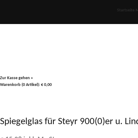
Startseite
M
Für Oldies
Plus
80er
900/90
Zur Kasse gehen »
Warenkorb (0 Artikel):
€
0,00
Spiegelglas für Steyr 900(0)er u. 