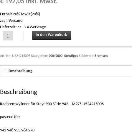
€
192,05
inkl. MwSt.
Enthält 20% MwSt(20%)
zzgl.
Versand
Lieferzeit: ca. 3-4 Werktage
Radbremszylinder für Steyr 900 SErie 942 - M975 U524215006 quantity
In den Warenkorb
Art.-Nr.:
U524215006
Kategorien:
900/9000
,
Sonstiges
Stichwort:
Bremsen
Beschreibung
Beschreibung
Radbremszylinder für Steyr 900 SErie 942 – M975 U524215006
passend für:
942 948 955 964 970