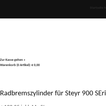
Startseite
M
Für Oldies
Plus
80er
900/90
Zur Kasse gehen »
Warenkorb (0 Artikel):
€
0,00
Radbremszylinder für Steyr 900 S