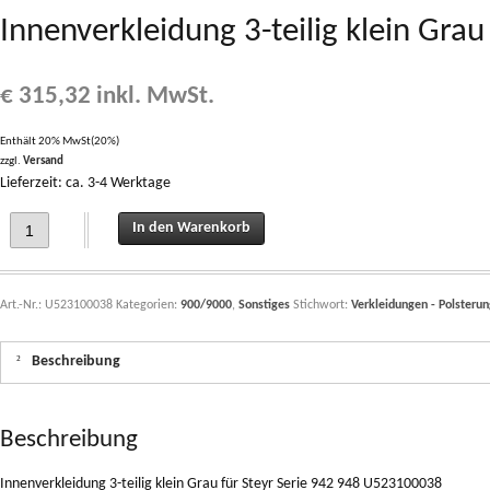
Innenverkleidung 3-teilig klein Gra
€
315,32
inkl. MwSt.
Enthält 20% MwSt(20%)
zzgl.
Versand
Lieferzeit: ca. 3-4 Werktage
Innenverkleidung 3-teilig klein Grau für Steyr Serie 942 948 U523100038 quantit
In den Warenkorb
Art.-Nr.:
U523100038
Kategorien:
900/9000
,
Sonstiges
Stichwort:
Verkleidungen - Polsterun
Beschreibung
Beschreibung
Innenverkleidung 3-teilig klein Grau für Steyr Serie 942 948 U523100038