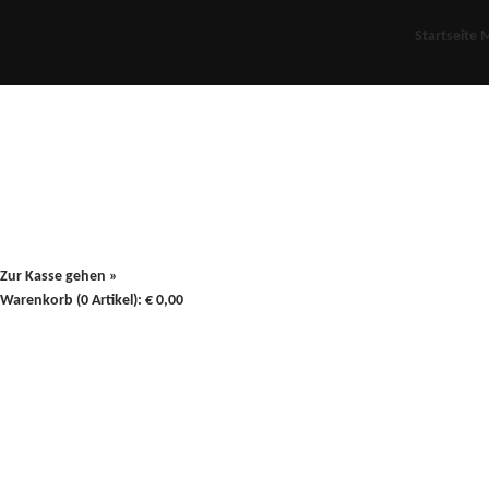
Startseite
M
Für Oldies
Plus
80er
900/90
Zur Kasse gehen »
Warenkorb (0 Artikel):
€
0,00