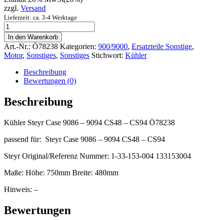
zzgl.
Versand
Lieferzeit: ca. 3-4 Werktage
Kühler
Steyr
In den Warenkorb
Case
Art.-Nr.:
Ö78238
Kategorien:
900/9000
,
Ersatzteile Sonstige
,
9086
Motor
,
Sonstiges
,
Sonstiges
Stichwort:
Kühler
-
9094
Beschreibung
CS48
Bewertungen (0)
-
CS94
Beschreibung
Ö78238
quantity
Kühler Steyr Case 9086 – 9094 CS48 – CS94 Ö78238
passend für: Steyr Case 9086 – 9094 CS48 – CS94
Steyr Original/Referenz Nummer: 1-33-153-004 133153004
Maße: Höhe: 750mm Breite: 480mm
Hinweis: –
Bewertungen