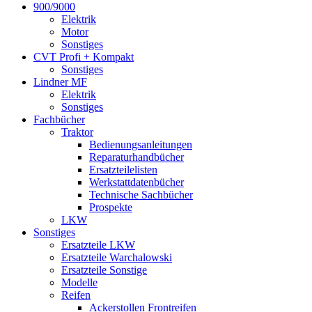
900/9000
Elektrik
Motor
Sonstiges
CVT Profi + Kompakt
Sonstiges
Lindner MF
Elektrik
Sonstiges
Fachbücher
Traktor
Bedienungsanleitungen
Reparaturhandbücher
Ersatzteilelisten
Werkstattdatenbücher
Technische Sachbücher
Prospekte
LKW
Sonstiges
Ersatzteile LKW
Ersatzteile Warchalowski
Ersatzteile Sonstige
Modelle
Reifen
Ackerstollen Frontreifen