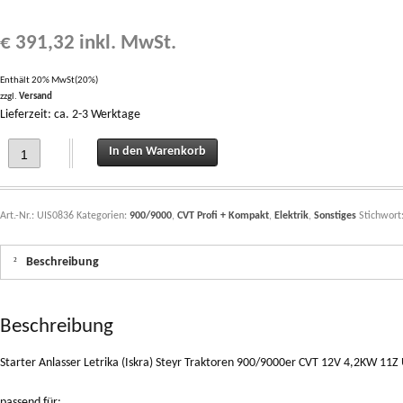
€
391,32
inkl. MwSt.
Enthält 20% MwSt(20%)
zzgl.
Versand
Lieferzeit: ca. 2-3 Werktage
Starter Anlasser Letrika (Iskra) Steyr Traktoren 900/9000er CVT 12V 4,2KW 11Z
In den Warenkorb
Art.-Nr.:
UIS0836
Kategorien:
900/9000
,
CVT Profi + Kompakt
,
Elektrik
,
Sonstiges
Stichwort
Beschreibung
Beschreibung
Starter Anlasser Letrika (Iskra) Steyr Traktoren 900/9000er CVT 12V 4,2KW 11Z
passend für: