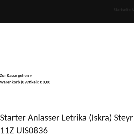
Startseite
M
Für Oldies
Plus
80er
900/90
Zur Kasse gehen »
Warenkorb (0 Artikel):
€
0,00
Starter Anlasser Letrika (Iskra) St
11Z UIS0836