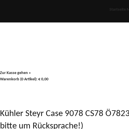
Startseite
M
Für Oldies
Plus
80er
900/90
Zur Kasse gehen »
Warenkorb (0 Artikel):
€
0,00
Kühler Steyr Case 9078 CS78 Ö78239
bitte um Rücksprache!)