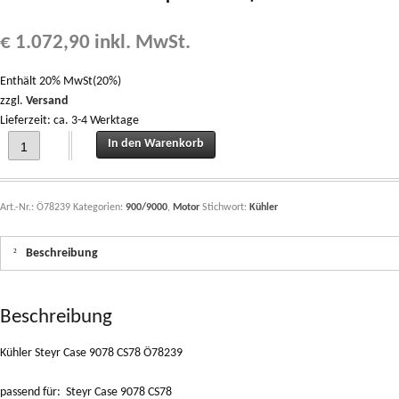
€
1.072,90
inkl. MwSt.
Enthält 20% MwSt(20%)
zzgl.
Versand
Lieferzeit: ca. 3-4 Werktage
Kühler Steyr Case 9078 CS78 Ö78239 (Achtung, Kühler ev. nicht verfügbar, bitte
In den Warenkorb
Art.-Nr.:
Ö78239
Kategorien:
900/9000
,
Motor
Stichwort:
Kühler
Beschreibung
Beschreibung
Kühler Steyr Case 9078 CS78 Ö78239
passend für: Steyr Case 9078 CS78