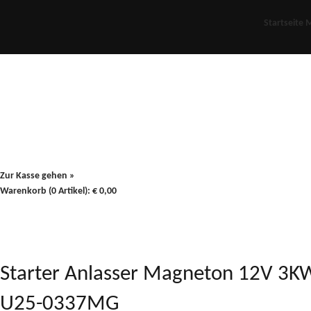
Startseite
M
Für Oldies
Plus
80er
900/90
Zur Kasse gehen »
Warenkorb (0 Artikel):
€
0,00
Starter Anlasser Magneton 12V 3K
U25-0337MG