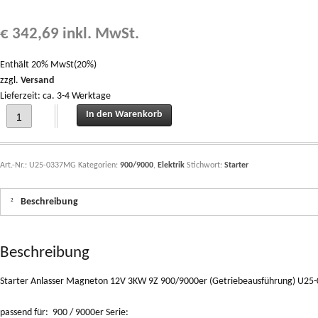
€
342,69
inkl. MwSt.
Enthält 20% MwSt(20%)
zzgl.
Versand
Lieferzeit: ca. 3-4 Werktage
Starter Anlasser Magneton 12V 3KW 9Z 900/9000er (Getriebeausführung) U25
In den Warenkorb
Art.-Nr.:
U25-0337MG
Kategorien:
900/9000
,
Elektrik
Stichwort:
Starter
Beschreibung
Beschreibung
Starter Anlasser Magneton 12V 3KW 9Z 900/9000er (Getriebeausführung) U2
passend für: 900 / 9000er Serie: