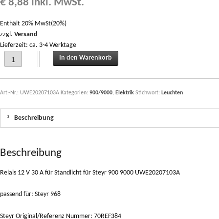
€
8,88
inkl. MwSt.
Enthält 20% MwSt(20%)
zzgl.
Versand
Lieferzeit: ca. 3-4 Werktage
Relais 12 V 30 A für Standlicht für Steyr 968 UWE20207103A quantity
In den Warenkorb
Art.-Nr.:
UWE20207103A
Kategorien:
900/9000
,
Elektrik
Stichwort:
Leuchten
Beschreibung
Beschreibung
Relais 12 V 30 A für Standlicht für Steyr 900 9000 UWE20207103A
passend für: Steyr 968
Steyr Original/Referenz Nummer: 70REF384