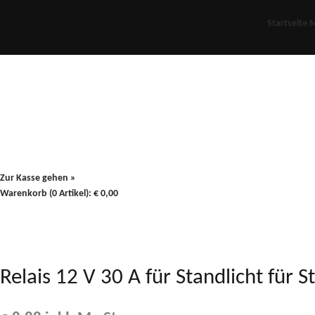
Startseite
M
Für Oldies
Plus
80er
900/90
Zur Kasse gehen »
Warenkorb (0 Artikel):
€
0,00
Relais 12 V 30 A für Standlicht fü