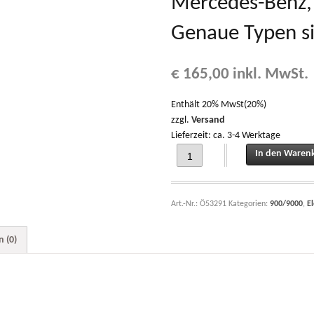
Mercedes-Benz,
Genaue Typen s
€
165,00
inkl. MwSt.
Enthält 20% MwSt(20%)
zzgl.
Versand
Lieferzeit: ca. 3-4 Werktage
Lichtmaschine 14 V / 80A (IA0914) 
In den Waren
Art.-Nr.:
Ö53291
Kategorien:
900/9000
,
El
 (0)