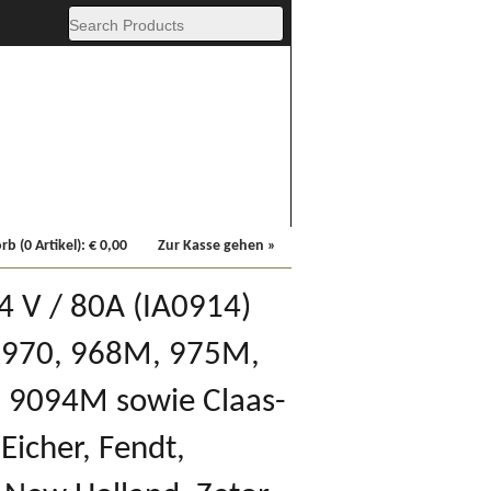
Fachbücher
Sonstiges
b (0 Artikel):
€
0,00
Zur Kasse gehen »
4 V / 80A (IA0914)
, 970, 968M, 975M,
9094M sowie Claas-
 Eicher, Fendt,