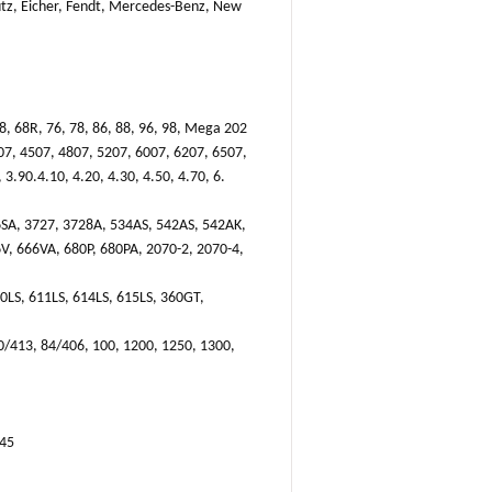
tz, Eicher, Fendt, Mercedes-Benz, New
8, 68R, 76, 78, 86, 88, 96, 98, Mega 202
07, 4507, 4807, 5207, 6007, 6207, 6507,
3.90.4.10, 4.20, 4.30, 4.50, 4.70, 6.
6SA, 3727, 3728A, 534AS, 542AS, 542AK,
V, 666VA, 680P, 680PA, 2070-2, 2070-4,
10LS, 611LS, 614LS, 615LS, 360GT,
0/413, 84/406, 100, 1200, 1250, 1300,
145