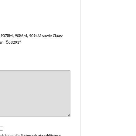
5M, 9078M, 9086M, 9094M sowie Claas-
ten! Ö53291”