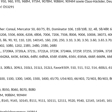
r: 950, 960, 970, 968M, 975M, 9078M, 9086M, 9094M sowie Claas-Häcksler, Deu
en! Ö53291
her: Consul, Mercator 50, 60/75, 85, Dominator 106, 118/108, 32, 48, 58/48P, 6
5206, 5506, 6006, 6206, 6806, 7006, 7206, 7506, 8006, 9006, 10006, 36073, 40
 86, 90, 92, 110, 120, 140145, 160, 230, 250, 3.10, 3.30, 3.50, 3.60, 3.65.3.70, 
02, 1080, 1202, 2385, 2480, 2580, 2680
L, 3720KA, 3720LA, 3721L, 3722LA, 3723K, 3724KA, 3725P, 3725S, 3726PA, 372
 642KA, 645K, 645KA, 648V, 648VA, 656P, 656PA, 656V, 656VA, 666P, 666PA, 666
S, 308LS, 309LS, 310LS, 311LS, 312LS, Favorit509, 510, 511, 512, 514, 600LS, 6
00, 1100, 1300, 1400, 1500, 1600, 65/70, U54/403, 66/403, 72/403, 80/403, 8
, 8050, 8060, 8070, 8080
78M, 9086M, 9094M
, 8145, 9145, 10145, 8111, 9111, 10111, 12111, 9520, 9540, 12145, 14145, 16