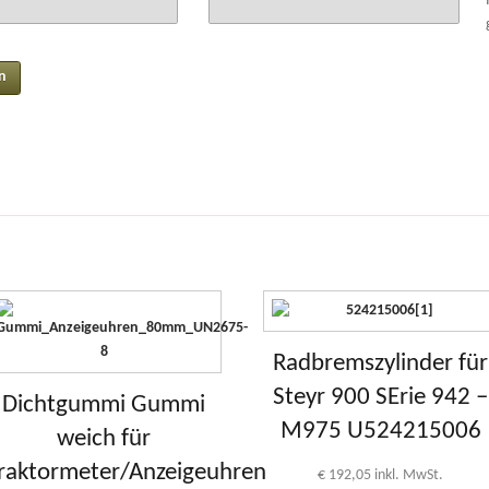
Radbremszylinder für
Steyr 900 SErie 942 –
Dichtgummi Gummi
M975 U524215006
weich für
raktormeter/Anzeigeuhren
€
192,05
inkl. MwSt.