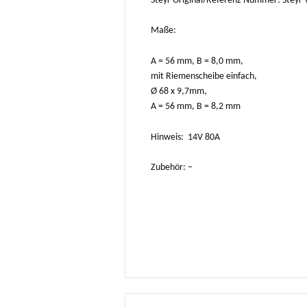
Steyr Original/Referenz Nummer: Steyr
Maße:
A = 56 mm, B = 8,0 mm,
mit Riemenscheibe einfach,
Ø 68 x 9,7mm,
A = 56 mm, B = 8,2 mm
Hinweis: 14V 80A
Zubehör: –