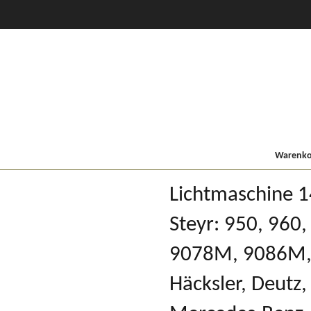
CVT Profi +
80er
900/9000
Lindner MF
Kompakt
Warenkor
Lichtmaschine 1
Steyr: 950, 960
9078M, 9086M, 
Häcksler, Deutz,