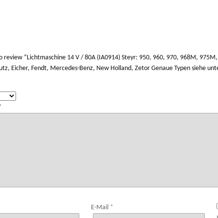
 to review “Lichtmaschine 14 V / 80A (IA0914) Steyr: 950, 960, 970, 968M, 97
utz, Eicher, Fendt, Mercedes-Benz, New Holland, Zetor Genaue Typen siehe un
*
*
E-Mail
*