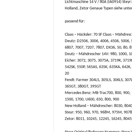
Lichtmaschine 14 V / 80A (IA0914) Stey
Holland, Zetor Genaue Typen siehe unt
passend für:
Claas – Häcksler: 70 SF Claas – Mähdresc
Deutz: D2506, 3006, 4006, 4506, 5006, 
6807, 7007, 7207, 7807, DX36, 50, 80, 85,
Deutz – Mähdrescher 14V: 980, 1000, 10
Eicher: 3072, 3075, 3075A, 3719K, 3719
542SK, 550P, 565AS, 635K, 635KA, 642K,
20
Fendt: Farmer 304LS, 305LS, 306LS, 307L
365GT, 380GT, 395GT
Mercedes Benz: MB-Trac700, 800, 900, 1
1500, 1700, U600, 650, 800, 900
New Holland – Mähdrescher: 8030, 8040
Steyr: 950, 960, 970, 968M, 975M, 90
Zetor: 8011, 10245, 12245, 16245, 8045