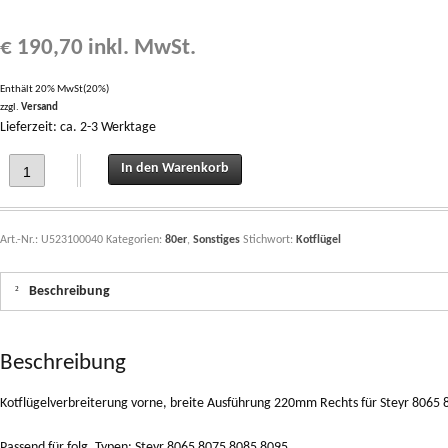
€
190,70
inkl. MwSt.
Enthält 20% MwSt(20%)
zzgl.
Versand
Lieferzeit: ca. 2-3 Werktage
Kotflügelverbreiterung vorne, breite Ausführung 220mm Rechts für Steyr 8065
In den Warenkorb
Art.-Nr.:
U523100040
Kategorien:
80er
,
Sonstiges
Stichwort:
Kotflügel
Beschreibung
Beschreibung
Kotflügelverbreiterung vorne, breite Ausführung 220mm Rechts für Steyr 806
Passend für folg. Typen: Steyr 8065 8075 8085 8095