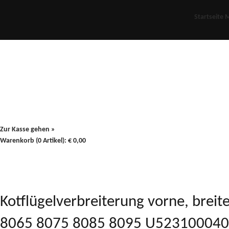
Startseite
M
Für Oldies
Plus
80er
900/90
Zur Kasse gehen »
Warenkorb (0 Artikel):
€
0,00
Kotflügelverbreiterung vorne, brei
8065 8075 8085 8095 U523100040