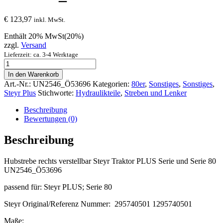
€
123,97
inkl. MwSt.
Enthält 20% MwSt(20%)
zzgl.
Versand
Lieferzeit: ca. 3-4 Werktage
Hubstrebe
rechts
In den Warenkorb
verstellbar
Art.-Nr.:
UN2546_Ö53696
Kategorien:
80er
,
Sonstiges
,
Sonstiges
,
(Hydraulik)
Steyr Plus
Stichworte:
Hydraulikteile
,
Streben und Lenker
Steyr
Traktor
Beschreibung
PLUS
Bewertungen (0)
Serie
und
Beschreibung
Serie
80
Hubstrebe rechts verstellbar Steyr Traktor PLUS Serie und Serie 80
UN2546_Ö53696
UN2546_Ö53696
quantity
passend für: Steyr PLUS; Serie 80
Steyr Original/Referenz Nummer: 295740501 1295740501
Maße: