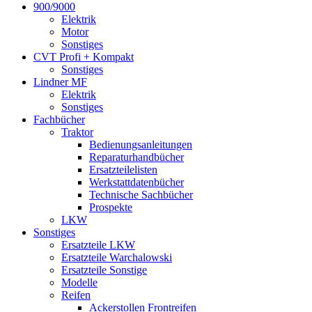
900/9000
Elektrik
Motor
Sonstiges
CVT Profi + Kompakt
Sonstiges
Lindner MF
Elektrik
Sonstiges
Fachbücher
Traktor
Bedienungsanleitungen
Reparaturhandbücher
Ersatzteilelisten
Werkstattdatenbücher
Technische Sachbücher
Prospekte
LKW
Sonstiges
Ersatzteile LKW
Ersatzteile Warchalowski
Ersatzteile Sonstige
Modelle
Reifen
Ackerstollen Frontreifen