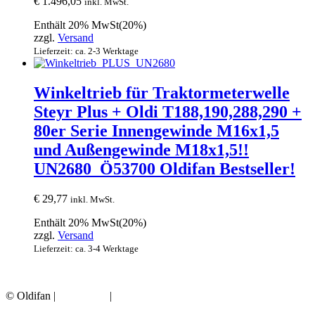
€
1.496,05
inkl. MwSt.
Enthält 20% MwSt(20%)
zzgl.
Versand
Lieferzeit: ca. 2-3 Werktage
Winkeltrieb für Traktormeterwelle
Steyr Plus + Oldi T188,190,288,290 +
80er Serie Innengewinde M16x1,5
und Außengewinde M18x1,5!!
UN2680_Ö53700 Oldifan Bestseller!
€
29,77
inkl. MwSt.
Enthält 20% MwSt(20%)
zzgl.
Versand
Lieferzeit: ca. 3-4 Werktage
© Oldifan |
Impressum
|
Datenschutz