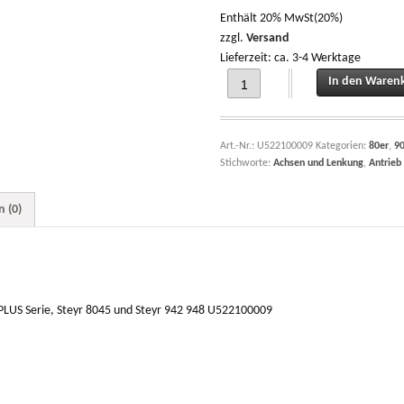
Enthält 20% MwSt(20%)
zzgl.
Versand
Lieferzeit: ca. 3-4 Werktage
Hinterachswelle für Steyr Traktoren
In den Waren
Art.-Nr.:
U522100009
Kategorien:
80er
,
9
Stichworte:
Achsen und Lenkung
,
Antrieb
 (0)
 PLUS Serie, Steyr 8045 und Steyr 942 948 U522100009