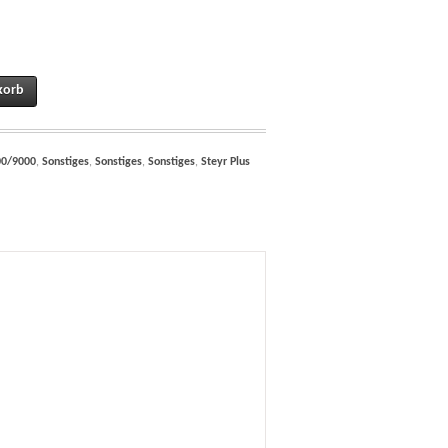
 der PLUS Serie, Steyr 8045 und Steyr 942 948 U522100009 quantity
korb
00/9000
,
Sonstiges
,
Sonstiges
,
Sonstiges
,
Steyr Plus