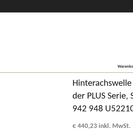
CVT Profi +
80er
900/9000
Lindner MF
Kompakt
Warenkor
Hinterachswelle 
der PLUS Serie, 
942 948 U5221
€
440,23
inkl. MwSt.