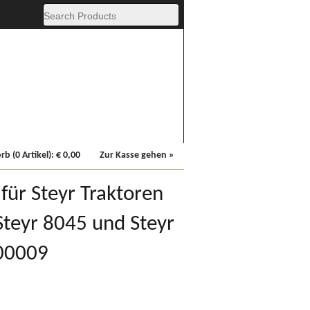
Fachbücher
Sonstiges
b (0 Artikel):
€
0,00
Zur Kasse gehen »
für Steyr Traktoren
Steyr 8045 und Steyr
00009