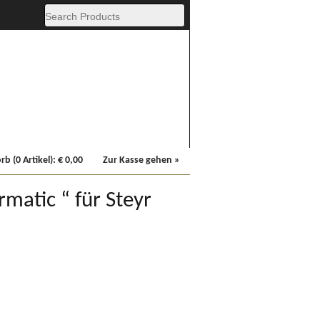
Fachbücher
Sonstiges
b (0 Artikel):
€
0,00
Zur Kasse gehen »
rmatic “ für Steyr