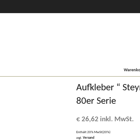
CVT Profi +
80er
900/9000
Lindner MF
Kompakt
Warenkor
Aufkleber “ Stey
80er Serie
€
26,62
inkl. MwSt.
Enthält 20% MwSt(20%)
zzgl.
Versand