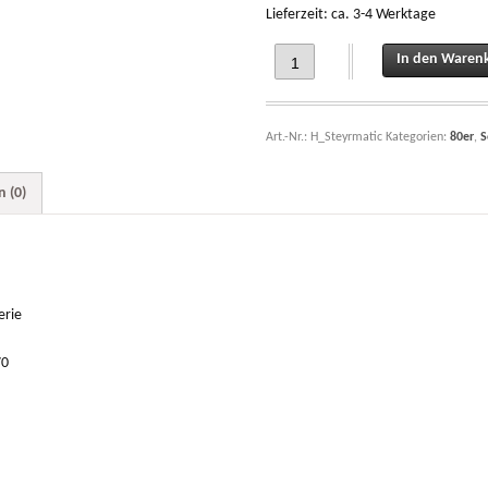
Lieferzeit: ca. 3-4 Werktage
Aufkleber " Steyrmatic " für Steyr 80
In den Waren
Art.-Nr.:
H_Steyrmatic
Kategorien:
80er
,
S
 (0)
erie
70