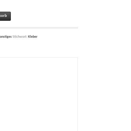
er Serie quantity
korb
onstiges
Stichwort:
Kleber