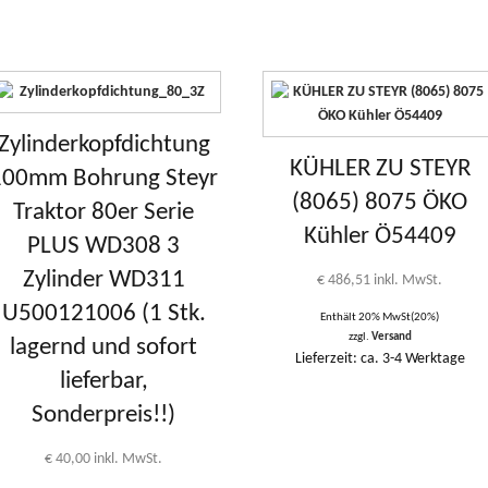
Zylinderkopfdichtung
KÜHLER ZU STEYR
100mm Bohrung Steyr
(8065) 8075 ÖKO
Traktor 80er Serie
Kühler Ö54409
PLUS WD308 3
Zylinder WD311
€
486,51
inkl. MwSt.
U500121006 (1 Stk.
Enthält 20% MwSt(20%)
zzgl.
Versand
lagernd und sofort
Lieferzeit: ca. 3-4 Werktage
lieferbar,
Sonderpreis!!)
€
40,00
inkl. MwSt.