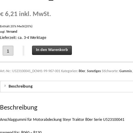
€
6,21
inkl. MwSt.
Enthält 20% MwSt(20%)
zzgl.
Versand
Lieferzeit: ca. 3-4 Werktage
Anschlaggummi für Motorabdeckung Steyr Traktor 80er Serie U523100041_DCNH
In den Warenkorb
Art.-Nr.:
U523100041_DCNH1-99-967-001
Kategorien:
80er
,
Sonstiges
Stichworte:
Gummis
Beschreibung
Beschreibung
Anschlaggummi für Motorabdeckung Steyr Traktor 80er Serie U523100041
passend für: 8060 – 8130