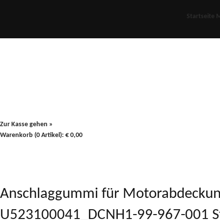
Startseite
M
Für Oldies
Plus
80er
900/90
Zur Kasse gehen »
Warenkorb (0 Artikel):
€
0,00
Anschlaggummi für Motorabdeckung 
U523100041_DCNH1-99-967-001 Sta