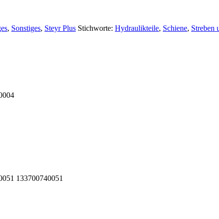
ges
,
Sonstiges
,
Steyr Plus
Stichworte:
Hydraulikteile
,
Schiene
,
Streben 
00004
740051 133700740051