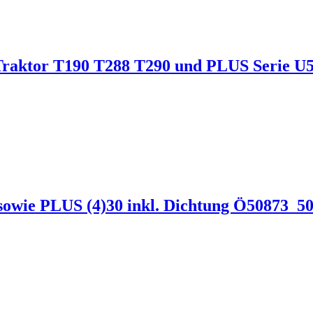
r Traktor T190 T288 T290 und PLUS Serie 
sowie PLUS (4)30 inkl. Dichtung Ö50873_5