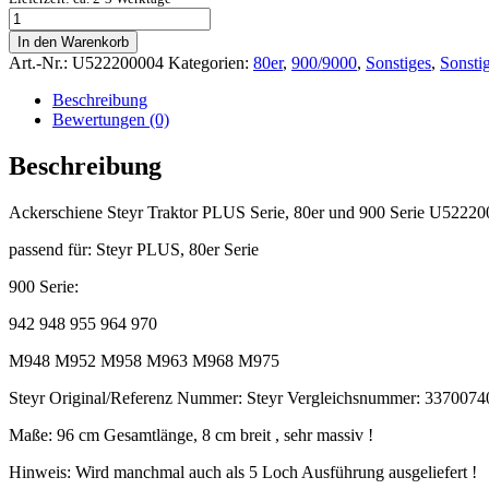
Ackerschiene
Steyr
In den Warenkorb
Traktor
Art.-Nr.:
U522200004
Kategorien:
80er
,
900/9000
,
Sonstiges
,
Sonsti
PLUS
Serie,
Beschreibung
80er
Bewertungen (0)
und
900
Beschreibung
Serie
U522200004
Ackerschiene Steyr Traktor PLUS Serie, 80er und 900 Serie U5222
quantity
passend für: Steyr PLUS, 80er Serie
900 Serie:
942 948 955 964 970
M948 M952 M958 M963 M968 M975
Steyr Original/Referenz Nummer: Steyr Vergleichsnummer: 33700
Maße: 96 cm Gesamtlänge, 8 cm breit , sehr massiv !
Hinweis: Wird manchmal auch als 5 Loch Ausführung ausgeliefert !