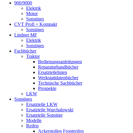
900/9000
Elektrik
Motor
Sonstiges
CVT Profi + Kompakt
Sonstiges
Lindner MF
Elektrik
Sonstiges
Fachbücher
Traktor
Bedienungsanleitungen
Reparaturhandbücher
Ersatzteilelisten
Werkstattdatenbücher
Technische Sachbücher
Prospekte
LKW
Sonstiges
Ersatzteile LKW
Ersatzteile Warchalowski
Ersatzteile Sonstige
Modelle
Reifen
Ackerstollen Frontreifen