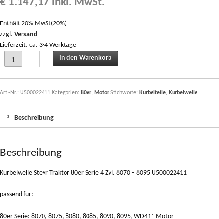
€
1.147,17
inkl. MwSt.
Enthält 20% MwSt(20%)
zzgl.
Versand
Lieferzeit: ca. 3-4 Werktage
Kurbelwelle Steyr Traktor 80er Serie 4 Zyl. 8070 - 8095 U500022411 quantity
In den Warenkorb
Art.-Nr.:
U500022411
Kategorien:
80er
,
Motor
Stichworte:
Kurbelteile
,
Kurbelwelle
Beschreibung
Beschreibung
Kurbelwelle Steyr Traktor 80er Serie 4 Zyl. 8070 – 8095 U500022411
passend für:
80er Serie: 8070, 8075, 8080, 8085, 8090, 8095, WD411 Motor