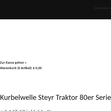
Startseite
M
Für Oldies
Plus
80er
900/90
Zur Kasse gehen »
Warenkorb (0 Artikel):
€
0,00
Kurbelwelle Steyr Traktor 80er Ser