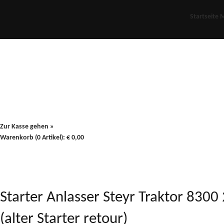
Startseite
M
Für Oldies
Plus
80er
900/90
Zur Kasse gehen »
Warenkorb (0 Artikel):
€
0,00
Starter Anlasser Steyr Traktor 8
(alter Starter retour)