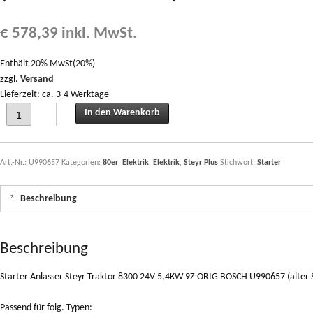
€
578,39
inkl. MwSt.
Enthält 20% MwSt(20%)
zzgl.
Versand
Lieferzeit: ca. 3-4 Werktage
Starter Anlasser Steyr Traktor 8300 24V 5,4KW 9Z ORIG BOSCH U990657 (alter S
In den Warenkorb
Art.-Nr.:
U990657
Kategorien:
80er
,
Elektrik
,
Elektrik
,
Steyr Plus
Stichwort:
Starter
Beschreibung
Beschreibung
Starter Anlasser Steyr Traktor 8300 24V 5,4KW 9Z ORIG BOSCH U990657 (alter S
Passend für folg. Typen: