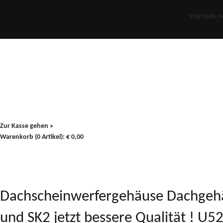
Startseite
M
Für Oldies
Plus
80er
900/90
Zur Kasse gehen »
Warenkorb (0 Artikel):
€
0,00
Dachscheinwerfergehäuse Dachgehä
und SK2 jetzt bessere Qualität ! U5