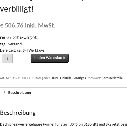
verbilligt!
€
506,76
inkl. MwSt.
Enthält 20% MwSt(20%)
zzgl.
Versand
Lieferzeit: ca. 3-4 Werktage
Dachscheinwerfergehäuse Dachgehäuse VORNE für Steyr 8045 bis 8130 SK1 und SK2
In den Warenkorb
Art.-Nr.:
U523100030LEU
Kategorien:
80er
,
Elektrik
,
Sonstiges
Stichwort:
Karosserieteile
Beschreibung
Beschreibung
Dachscheinwerfergehäuse (vorne) für Steyr 8045 bis 8130 SK1 und SK2 jetzt b