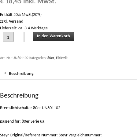
€
18,45
inkl. MwSt.
Enthält 20% MwSt(20%)
zzgl.
Versand
Lieferzeit: ca. 3-4 Werktage
Bremslichtschalter 80er UN601102 quantity
In den Warenkorb
Art.-Nr.:
UN601102
Kategorien:
80er
,
Elektrik
Beschreibung
Beschreibung
Bremslichtschalter 80er UN601102
passend für: 80er Serie ua.
Steyr Original/Referenz Nummer: Steyr Vergleichsnummer: –