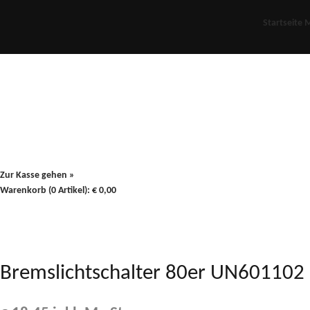
Startseite
M
Für Oldies
Plus
80er
900/90
Zur Kasse gehen »
Warenkorb (0 Artikel):
€
0,00
Bremslichtschalter 80er UN601102