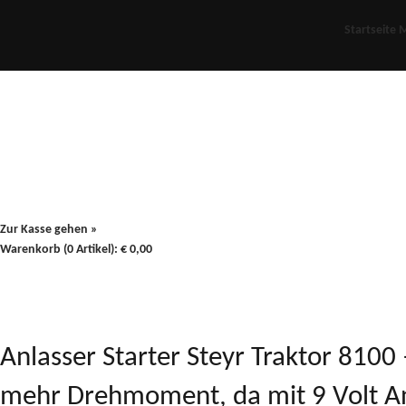
Startseite
M
Für Oldies
Plus
80er
900/90
Zur Kasse gehen »
Warenkorb (0 Artikel):
€
0,00
Anlasser Starter Steyr Traktor 81
mehr Drehmoment, da mit 9 Volt An