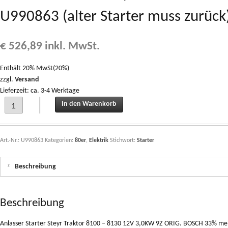
U990863 (alter Starter muss zurück
€
526,89
inkl. MwSt.
Enthält 20% MwSt(20%)
zzgl.
Versand
Lieferzeit: ca. 3-4 Werktage
Anlasser Starter Steyr Traktor 8100 - 8130 12V 3,0KW 9Z ORIG. BOSCH 33% mehr
In den Warenkorb
Art.-Nr.:
U990863
Kategorien:
80er
,
Elektrik
Stichwort:
Starter
Beschreibung
Beschreibung
Anlasser Starter Steyr Traktor 8100 – 8130 12V 3,0KW 9Z ORIG. BOSCH 33% meh