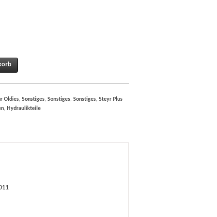
290 teilw. 8045 ; Steyr 8055 und teilw. für Steyr PLUS Serie (Länge: 99mm) U52
korb
r Oldies
,
Sonstiges
,
Sonstiges
,
Sonstiges
,
Steyr Plus
en
,
Hydraulikteile
0011