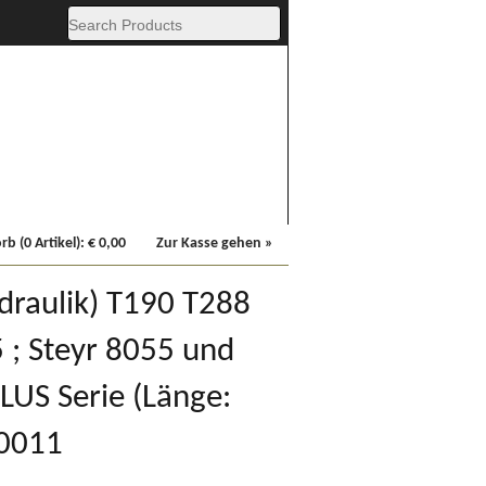
Fachbücher
Sonstiges
b (0 Artikel):
€
0,00
Zur Kasse gehen »
draulik) T190 T288
 ; Steyr 8055 und
PLUS Serie (Länge:
0011