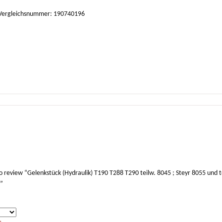
 Vergleichsnummer: 190740196
 to review “Gelenkstück (Hydraulik) T190 T288 T290 teilw. 8045 ; Steyr 8055 und 
”
*