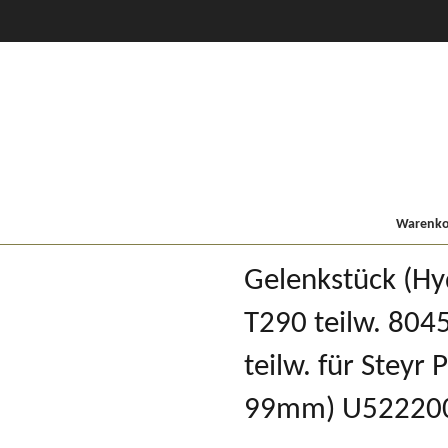
CVT Profi +
80er
900/9000
Lindner MF
Kompakt
Warenkor
Gelenkstück (Hy
T290 teilw. 8045
teilw. für Steyr 
99mm) U52220