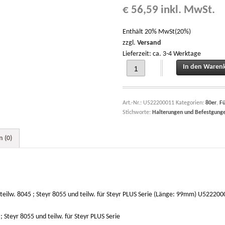
€
56,59
inkl. MwSt.
Enthält 20% MwSt(20%)
zzgl.
Versand
Lieferzeit: ca. 3-4 Werktage
Gelenkstück (Hydraulik) T190 T288 T
In den Waren
Art.-Nr.:
U522200011
Kategorien:
80er
,
Fü
Stichworte:
Halterungen und Befestgung
 (0)
teilw. 8045 ; Steyr 8055 und teilw. für Steyr PLUS Serie (Länge: 99mm) U52220
 Steyr 8055 und teilw. für Steyr PLUS Serie