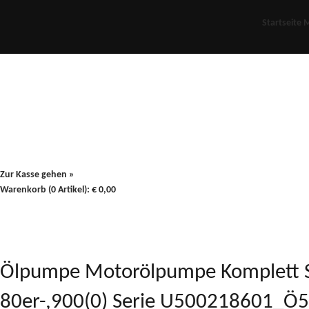
Startseite
M
Für Oldies
Plus
80er
900/90
Zur Kasse gehen »
Warenkorb (0 Artikel):
€
0,00
Ölpumpe Motorölpumpe Komplett Ste
80er-,900(0) Serie U500218601_Ö