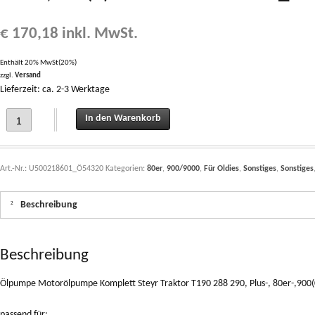
€
170,18
inkl. MwSt.
Enthält 20% MwSt(20%)
zzgl.
Versand
Lieferzeit: ca. 2-3 Werktage
Ölpumpe Motorölpumpe Komplett Steyr Traktor T190 288 290, Plus-, 80er-,900
In den Warenkorb
Art.-Nr.:
U500218601_Ö54320
Kategorien:
80er
,
900/9000
,
Für Oldies
,
Sonstiges
,
Sonstiges
Beschreibung
Beschreibung
Ölpumpe Motorölpumpe Komplett Steyr Traktor T190 288 290, Plus-, 80er-,900
passend für: