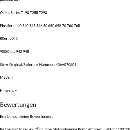
Oldies Serie: T190 T288 T290
Plus Serie: 40 540 545 548 50 650 658 70 760 768
80er: 8045
900(0)er: 942 948
Steyr Original/Referenz Nummer: 406A070601
Maße: –
Hinweis: –
Bewertungen
Es gibt noch keine Bewertungen.
Be the first to review “Ölpumpe Motorölpumpe Komplett Steyr Traktor T190 28