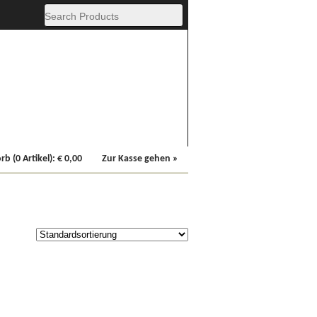
Fachbücher
Sonstiges
b (0 Artikel):
€
0,00
Zur Kasse gehen »