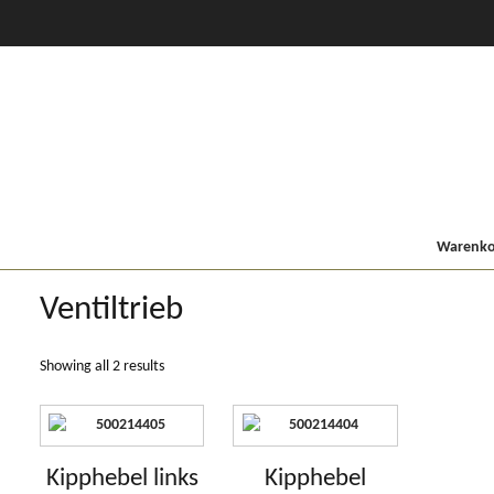
CVT Profi +
80er
900/9000
Lindner MF
Kompakt
Warenkor
Ventiltrieb
Showing all 2 results
Kipphebel links
Kipphebel