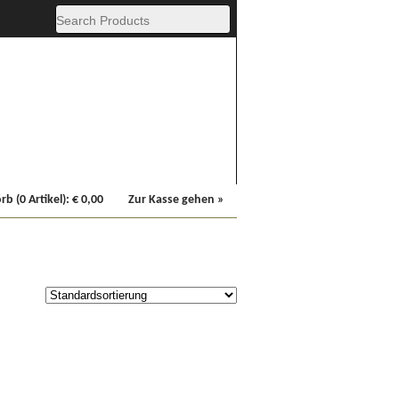
Fachbücher
Sonstiges
b (0 Artikel):
€
0,00
Zur Kasse gehen »