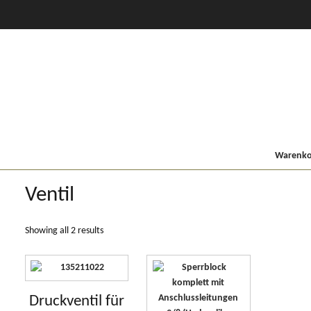
CVT Profi +
80er
900/9000
Lindner MF
Kompakt
Warenkor
Ventil
Showing all 2 results
Druckventil für