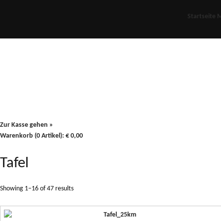
Startseite
M
Für Oldies
Plus
80er
900/90
Zur Kasse gehen »
Warenkorb (0 Artikel):
€
0,00
Tafel
Showing 1–16 of 47 results