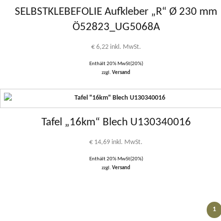
SELBSTKLEBEFOLIE Aufkleber „R“ Ø 230 mm
Ö52823_UG5068A
€
6,22
inkl. MwSt.
Enthält 20% MwSt(20%)
zzgl.
Versand
Tafel „16km“ Blech U130340016
€
14,69
inkl. MwSt.
Enthält 20% MwSt(20%)
zzgl.
Versand
1