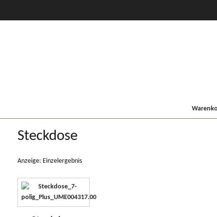
CVT Profi +
80er
900/9000
Lindner MF
Kompakt
Warenkor
Steckdose
Anzeige: Einzelergebnis