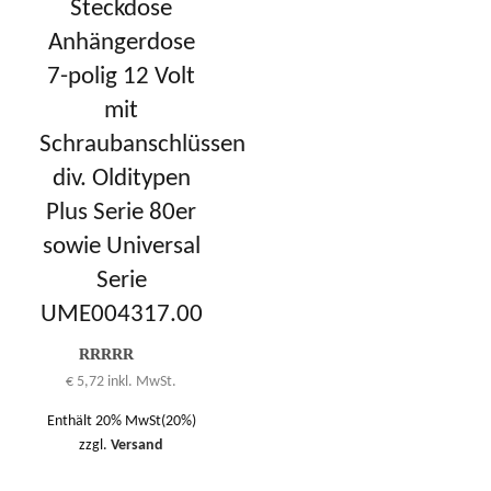
Steckdose
Anhängerdose
7-polig 12 Volt
mit
Schraubanschlüssen
div. Olditypen
Plus Serie 80er
sowie Universal
Serie
UME004317.00
Bewertung
€
5,72
inkl. MwSt.
5.00
von 1
bis 5
Enthält 20% MwSt(20%)
zzgl.
Versand