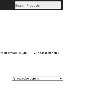
Fachbücher
Sonstiges
b (0 Artikel):
€
0,00
Zur Kasse gehen »