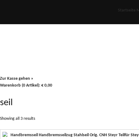
Startseite
M
Für Oldies
Plus
80er
900/90
Zur Kasse gehen »
Warenkorb (0 Artikel):
€
0,00
seil
Showing all 3 results