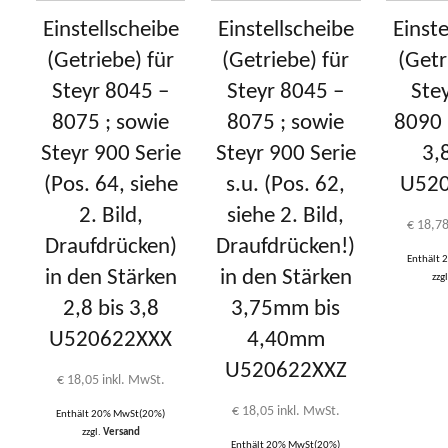
Einstellscheibe
Einstellscheibe
Einste
(Getriebe) für
(Getriebe) für
(Getr
Steyr 8045 –
Steyr 8045 –
Ste
8075 ; sowie
8075 ; sowie
8090 
Steyr 900 Serie
Steyr 900 Serie
3
(Pos. 64, siehe
s.u. (Pos. 62,
U52
2. Bild,
siehe 2. Bild,
€
18,7
Draufdrücken)
Draufdrücken!)
Enthält
in den Stärken
in den Stärken
zzg
2,8 bis 3,8
3,75mm bis
U520622XXX
4,40mm
U520622XXZ
€
18,05
inkl. MwSt.
€
18,05
inkl. MwSt.
Enthält 20% MwSt(20%)
zzgl.
Versand
Enthält 20% MwSt(20%)