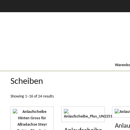
CVT Profi +
80er
900/9000
Lindner MF
Kompakt
Warenkor
Scheiben
Showing 1–16 of 24 results
Anlau