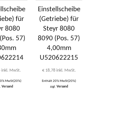
llscheibe
Einstellscheibe
iebe) für
(Getriebe) für
yr 8080
Steyr 8080
(Pos. 57)
8090 (Pos. 57)
,80mm
4,00mm
0622214
U520622215
8
inkl. MwSt.
€
18,78
inkl. MwSt.
 20% MwSt(20%)
Enthält 20% MwSt(20%)
l.
Versand
zzgl.
Versand