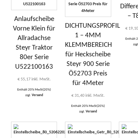
Differ
– T
Anlaufscheibe
DICHTUNGSPROFIL
Vorne Klein für
€
19,1
1 – 4MM
Allradachse
Enthält
KLEMMBEREICH
zzg
Steyr Traktor
für Heckscheibe
80er Serie
Steyr 900 Serie
U522100163
Ö52703 Preis
€
55,17
inkl. MwSt.
für 4Meter
Enthält 20% MwSt(20%)
€
31,40
inkl. MwSt.
zzgl.
Versand
Enthält 20% MwSt(20%)
zzgl.
Versand