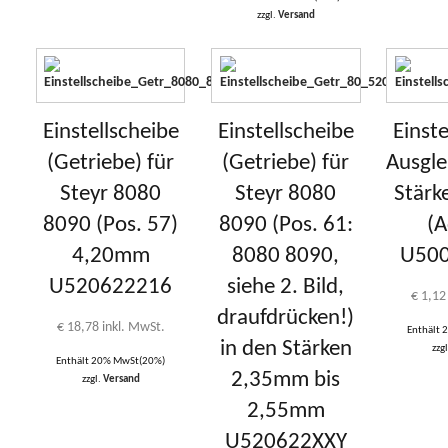
zzgl.
Versand
Einstellscheibe
Einstellscheibe
Einste
(Getriebe) für
(Getriebe) für
Ausgle
Steyr 8080
Steyr 8080
Stärk
8090 (Pos. 57)
8090 (Pos. 61:
(A
4,20mm
8080 8090,
U50
U520622216
siehe 2. Bild,
€
1,12
draufdrücken!)
€
18,78
inkl. MwSt.
Enthält
in den Stärken
zzg
Enthält 20% MwSt(20%)
2,35mm bis
zzgl.
Versand
2,55mm
U520622XXY