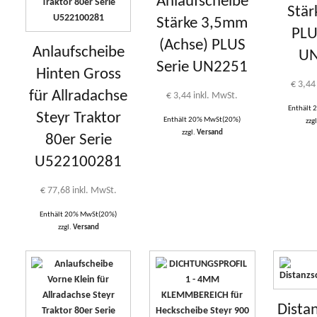
Anlaufscheibe
Stä
Stärke 3,5mm
PLU
(Achse) PLUS
Anlaufscheibe
U
Serie UN2251
Hinten Gross
€
3,44
für Allradachse
€
3,44
inkl. MwSt.
Enthält
Steyr Traktor
Enthält 20% MwSt(20%)
zzg
zzgl.
Versand
80er Serie
U522100281
€
77,68
inkl. MwSt.
Enthält 20% MwSt(20%)
zzgl.
Versand
Dista