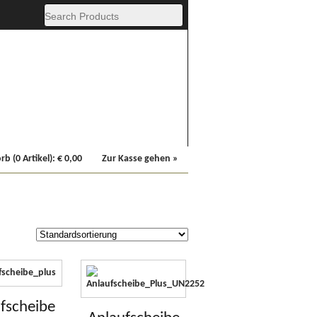
Fachbücher
Sonstiges
b (0 Artikel):
€
0,00
Zur Kasse gehen »
fscheibe