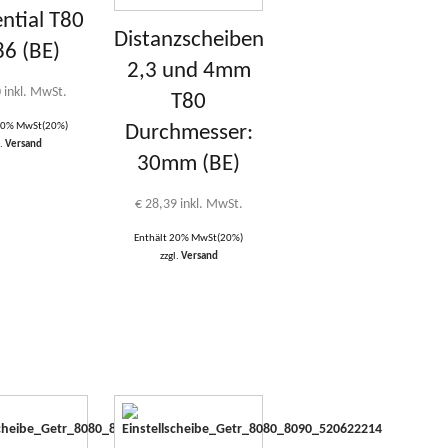
ential T80
Distanzscheiben
86 (BE)
2,3 und 4mm
0
inkl. MwSt.
T80
 20% MwSt(20%)
Durchmesser:
l.
Versand
30mm (BE)
€
28,39
inkl. MwSt.
Enthält 20% MwSt(20%)
zzgl.
Versand