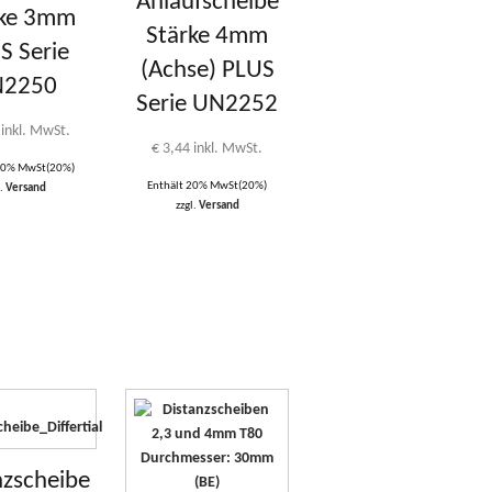
Anlaufscheibe
rke 3mm
Stärke 4mm
S Serie
(Achse) PLUS
N2250
Serie UN2252
inkl. MwSt.
€
3,44
inkl. MwSt.
 20% MwSt(20%)
Enthält 20% MwSt(20%)
l.
Versand
zzgl.
Versand
nzscheibe