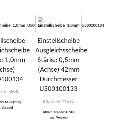
llscheibe
Einstellscheibe
ichscheibe
Ausgleichsscheibe
e: 1,0mm
Stärke: 0,5mm
chse)
(Achse) 42mm
0100134
Durchmesser
U500100133
inkl. MwSt.
€
0,73
inkl. MwSt.
 20% MwSt(20%)
l.
Versand
Enthält 20% MwSt(20%)
zzgl.
Versand