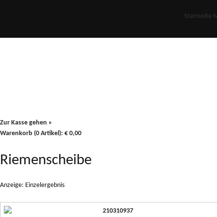
Startseite
M
Für Oldies
Plus
80er
900/90
Zur Kasse gehen »
Warenkorb (0 Artikel):
€
0,00
Riemenscheibe
Anzeige: Einzelergebnis