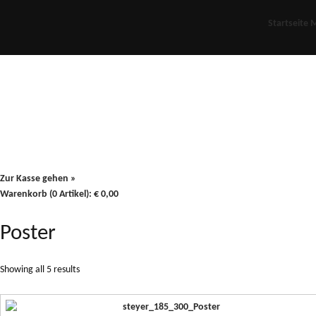
Startseite
M
Für Oldies
Plus
80er
900/90
Zur Kasse gehen »
Warenkorb (0 Artikel):
€
0,00
Poster
Showing all 5 results