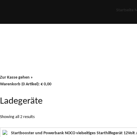
Startseite
M
Für Oldies
Plus
80er
900/90
Zur Kasse gehen »
Warenkorb (0 Artikel):
€
0,00
Ladegeräte
Showing all 2 results