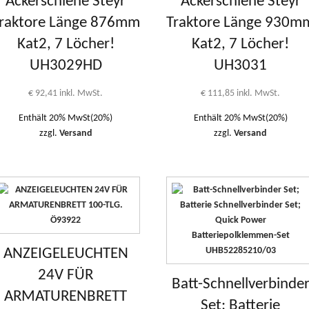
Ackerschiene Steyr
Ackerschiene Steyr
raktore Länge 876mm
Traktore Länge 930m
Kat2, 7 Löcher!
Kat2, 7 Löcher!
UH3029HD
UH3031
€
92,41
inkl. MwSt.
€
111,85
inkl. MwSt.
Enthält 20% MwSt(20%)
Enthält 20% MwSt(20%)
zzgl.
Versand
zzgl.
Versand
ANZEIGELEUCHTEN
24V FÜR
Batt-Schnellverbinde
ARMATURENBRETT
Set; Batterie