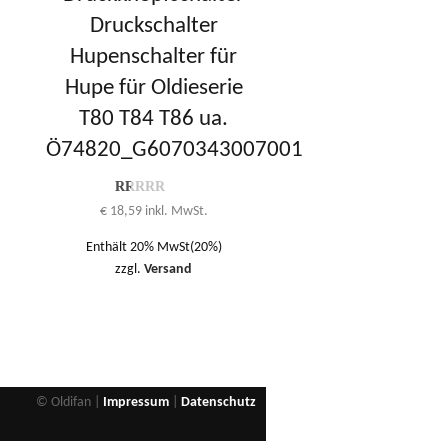
Druckschalter
Hupenschalter für
Hupe für Oldieserie
T80 T84 T86 ua.
Ö74820_G6070343007001
Bewertung
€
18,59
inkl. MwSt.
1.00
von
Enthält 20% MwSt(20%)
1
bis
zzgl.
Versand
5
© Oldifan |
Impressum
|
Datenschutz