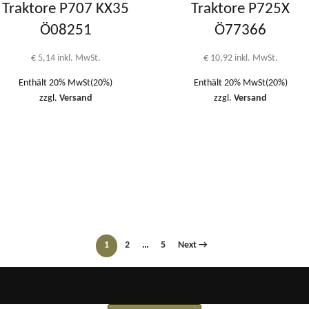
Traktore P707 KX35
Traktore P725X
Ö08251
Ö77366
€
5,14
inkl. MwSt.
€
10,92
inkl. MwSt.
Enthält 20% MwSt(20%)
Enthält 20% MwSt(20%)
zzgl.
Versand
zzgl.
Versand
1
2
…
5
Next →