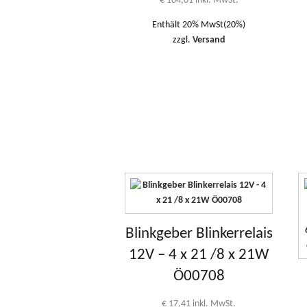
€
104,01
inkl. MwSt.
Enthält 20% MwSt(20%)
zzgl.
Versand
Blinkgeber Blinkerrelais
12V – 4 x 21 /8 x 21W
Ö00708
€
17,41
inkl. MwSt.