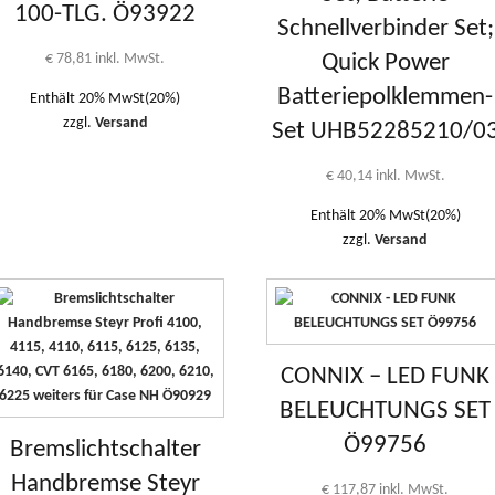
100-TLG. Ö93922
Schnellverbinder Set;
€
78,81
inkl. MwSt.
Quick Power
Batteriepolklemmen-
Enthält 20% MwSt(20%)
zzgl.
Versand
Set UHB52285210/0
€
40,14
inkl. MwSt.
Enthält 20% MwSt(20%)
zzgl.
Versand
CONNIX – LED FUNK
BELEUCHTUNGS SET
Ö99756
Bremslichtschalter
Handbremse Steyr
€
117,87
inkl. MwSt.