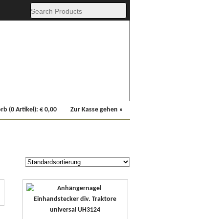
Fachbücher
Sonstiges
b (0 Artikel):
€
0,00
Zur Kasse gehen »