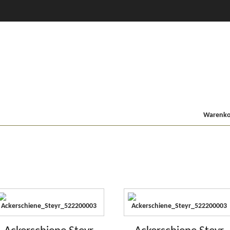
CVT Profi +
80er
900/9000
Lindner MF
Kompakt
Warenkor